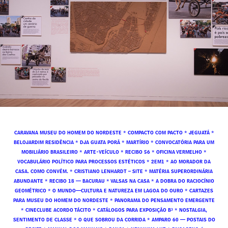
CARAVANA MUSEU DO HOMEM DO NORDESTE
*
COMPACTO COM PACTO
*
JEGUATÁ
*
BELOJARDIM RESIDÊNCIA
*
DJA GUATA PORÃ
*
MARTÍRIO
*
CONVOCATÓRIA PARA UM
MOBILIÁRIO BRASILEIRO
*
ARTE-VEÍCULO
*
RECIBO 56
*
OFICINA VERMELHO
*
VOCABULÁRIO POLÍTICO PARA PROCESSOS ESTÉTICOS
*
2EM1
*
AO MORADOR DA
CASA. COMO CONVÉM.
*
CRISTIANO LENHARDT – SITE
*
MATÉRIA SUPERORDINÁRIA
ABUNDANTE
*
RECIBO 18 — BACURAU
*
VALSAS NA CASA
*
A DOBRA DO RACIOCÍNIO
GEOMÉTRICO
*
O MUNDO—CULTURA E NATUREZA EM LAGOA DO OURO
*
CARTAZES
PARA MUSEU DO HOMEM DO NORDESTE
*
PANORAMA DO PENSAMENTO EMERGENTE
*
CINECLUBE ACORDO TÁCITO
*
CATÁLOGOS PARA EXPOSIÇÃO B³
*
NOSTALGIA,
SENTIMENTO DE CLASSE
*
O QUE SOBROU DA CORRIDA
*
AMPARO 60 — POSTAIS DO